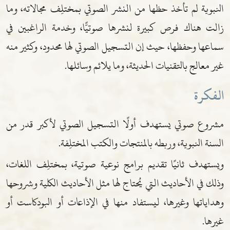
النبوية لم تأخذ حظها من النشر الصوتي بمختلِف مجالاته، وما
زالت هناك فرص كبيرة لنشرها صوتيًّا، وخدمة الراغبين في
سماعها وحفظها، حيث إن التسجيل الصوتي لها محدود، وكثير منه
غير معالج بالتقنيات الحديثة، وما يلائم وسائلها.
الفكرة
مشروع صوتي يستهدف أولًا التسجيل الصوتي لأكبر قدر من
السنة النبوية، وربطه بالمنتجات والكتب المختلِفة.
ويستهدف ثانيًا تقديم برامج نوعية صوتية، بمختلِف اللغات،
وذلك في الأحاديث التي يُحتاج لها مثل الأحاديث الكلية وشروحها
وهداياتها وغيرها، ليستفاد منها في الإذاعات أو البودكاست أو
غيرها.