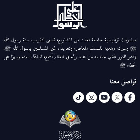
مبادرة إستراتيجية جامعة لعدد من المشاريع، تسعى لتقريب سنة رسول الله
ﷺ وسيرته وهديه للمسلم المعاصر، وتعريف غير المسلمين برسول الله ﷺ،
ونشر النور الذي جاء به من عند ربِّه في العالم أجمع، اتباعًا لسنته وسيرًا على
خُطاه ﷺ
تواصل معنا